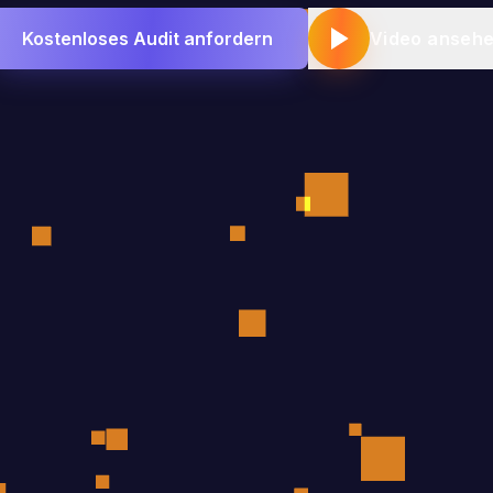
Kostenloses Audit anfordern
Video anseh