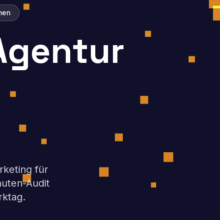
men
Agentur
rketing für
uten-Audit
rktag.