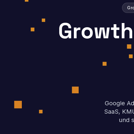
Gr
Growth
Google Ads
SaaS, KMU
und s