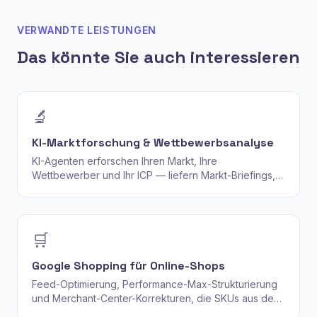
VERWANDTE LEISTUNGEN
Das könnte Sie auch interessieren
🔬
KI-Marktforschung & Wettbewerbsanalyse
KI-Agenten erforschen Ihren Markt, Ihre
Wettbewerber und Ihr ICP — liefern Markt-Briefings,
Wettbewerber-Teardowns und
Positionierungsanalysen mit jeder These
nachverfolgbar bis zur realen Quelle.
🛒
Google Shopping für Online-Shops
Feed-Optimierung, Performance-Max-Strukturierung
und Merchant-Center-Korrekturen, die SKUs aus dem
Status "eingeschränkt" in Top-Platzierungen bringen.