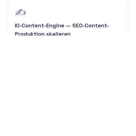
✍️
KI-Content-Engine — SEO-Content-
Produktion skalieren
KI entwirft, Menschen editieren — veröffentlichen
Sie 12–24 SEO-rankbare Artikel pro Monat mit
redaktioneller Ebene, Brand-Voice-Durchsetzung
und interner Verlinkungsarchitektur.
🧬
Programmatic SEO Landing Page
Generation
Generieren Sie hunderte echt nützliche Landing
Pages aus strukturierten Daten — Standorte,