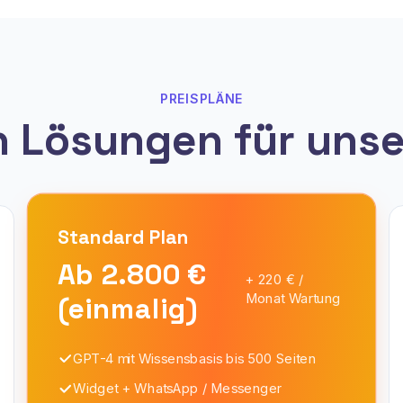
PREISPLÄNE
n Lösungen für uns
Standard
Plan
Ab 2.800 €
+ 220 € /
(einmalig)
Monat Wartung
GPT-4 mit Wissensbasis bis 500 Seiten
Widget + WhatsApp / Messenger