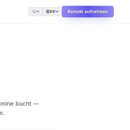
Kontakt aufnehmen
DE
⌘K
ermine bucht —
m.