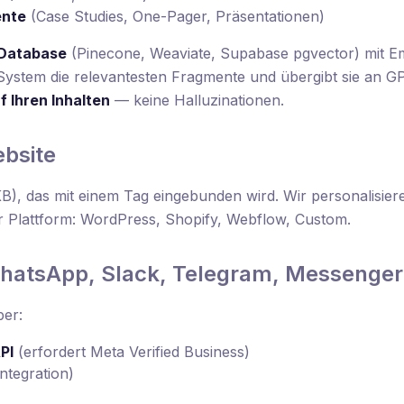
ente
(Case Studies, One-Pager, Präsentationen)
 Database
(Pinecone, Weaviate, Supabase pgvector) mit Em
ystem die relevantesten Fragmente und übergibt sie an GP
f Ihren Inhalten
— keine Halluzinationen.
ebsite
B), das mit einem Tag eingebunden wird. Wir personalisie
der Plattform: WordPress, Shopify, Webflow, Custom.
WhatsApp, Slack, Telegram, Messenger
ber:
PI
(erfordert Meta Verified Business)
ntegration)