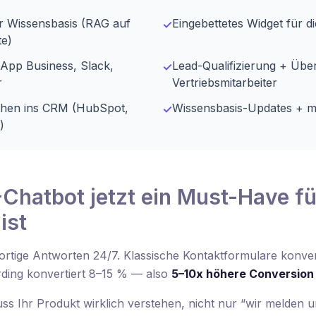
r Wissensbasis (RAG auf
Eingebettetes Widget für 
✓
e)
sApp Business, Slack,
Lead-Qualifizierung + Üb
✓
r
Vertriebsmitarbeiter
chen ins CRM (HubSpot,
Wissensbasis-Updates + m
✓
)
Chatbot jetzt ein Must-Have fü
ist
rtige Antworten 24/7. Klassische Kontaktformulare konvert
ding konvertiert 8–15 % — also
5–10x höhere Conversion
ss Ihr Produkt wirklich verstehen, nicht nur “wir melden u