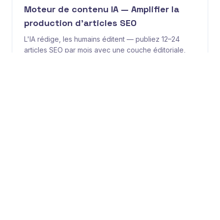
Moteur de contenu IA — Amplifier la
production d'articles SEO
L'IA rédige, les humains éditent — publiez 12–24
articles SEO par mois avec une couche éditoriale,
une application cohérente de la voix de marque et
une discipline de linking interne.
🧬
Génération programmatique de landing
pages SEO
Générez des centaines de pages de destination
authentiquement utiles à partir de données
structurées — localisations, secteurs, intégrations,
cas d'usage — sans créer de pages minces et de
faible valeur qui endommagent le SEO.