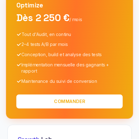
Optimize
Dès 2 250 €
/ mois
Tout d'Audit, en continu
2–4 tests A/B par mois
Conception, build et analyse des tests
Implémentation mensuelle des gagnants +
rapport
Maintenance du suivi de conversion
COMMANDER