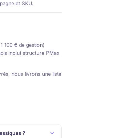
mpagne et SKU.
1 100 € de gestion)
is inclut structure PMax
és, nous livrons une liste
lassiques ?