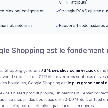
GTIN, attributs)
ce Max par catégorie et
Stratégie ROAS ajustée aux
✓
niers abandonnés
Rapports hebdomadaires av
✓
le Shopping est le fondement d
ces Shopping génèrent
76 % des clics commerciaux
dans l
e avant le clic — donc CTR et conversions sont plus élevés
rt des boutiques, Google Shopping est
le plus grand canal d
 exige un feed produit propre, un Merchant Center correct
e. La plupart des boutiques ont 30–60 % de leur feed en st
 produits n’apparaissent même pas dans les enchères.