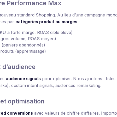
ure Performance Max
 nouveau standard Shopping. Au lieu d’une campagne monol
nes par
catégories produit ou marges
:
U à forte marge, ROAS cible élevé)
 (gros volume, ROAS moyen)
 (paniers abandonnés)
duits (apprentissage)
x d’audience
des
audience signals
pour optimiser. Nous ajoutons : listes
alike), custom intent signals, audiences remarketing.
et optimisation
ed conversions
avec valeurs de chiffre d’affaires. Import