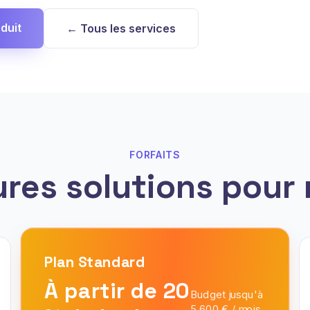
duit
← Tous les services
FORFAITS
ures solutions pour 
Plan
Standard
À partir de 20
Budget jusqu'à
5 600 € / mois