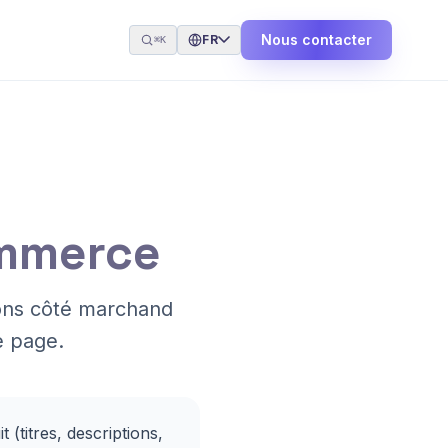
Nous contacter
FR
⌘K
ommerce
ions côté marchand
e page.
 (titres, descriptions,