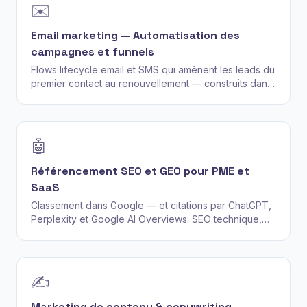
✉️
Email marketing — Automatisation des
campagnes et funnels
Flows lifecycle email et SMS qui amènent les leads du
premier contact au renouvellement — construits dans
Klaviyo, HubSpot ou votre ESP actuel.
🤖
Référencement SEO et GEO pour PME et
SaaS
Classement dans Google — et citations par ChatGPT,
Perplexity et Google AI Overviews. SEO technique,
stratégie de contenu et GEO (Generative Engine
Optimization) dans un seul workflow.
✍️
Marketing de contenu & copywriting