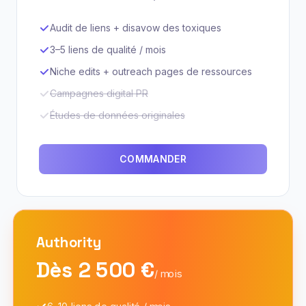
Audit de liens + disavow des toxiques
3–5 liens de qualité / mois
Niche edits + outreach pages de ressources
Campagnes digital PR
Études de données originales
COMMANDER
Authority
Dès 2 500 €
/ mois