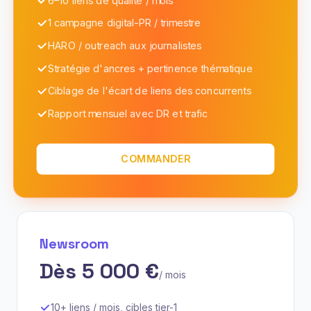
6–10 liens de qualité / mois
1 campagne digital-PR / trimestre
HARO / outreach aux journalistes
Stratégie d'ancres + pertinence thématique
Ciblage de l'écart de liens des concurrents
Rapport mensuel avec DR et trafic
COMMANDER
Newsroom
Dès 5 000 €
/ mois
10+ liens / mois, cibles tier-1