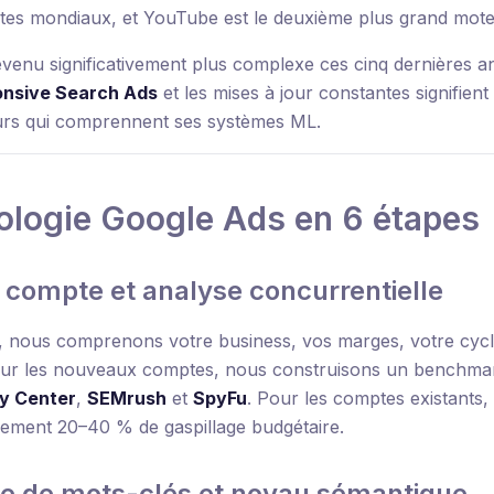
utes mondiaux, et YouTube est le deuxième plus grand mot
devenu significativement plus complexe ces cinq dernières 
nsive Search Ads
et les mises à jour constantes signifien
rs qui comprennent ses systèmes ML.
ologie Google Ads en 6 étapes
e compte et analyse concurrentielle
, nous comprenons votre business, vos marges, votre cycl
our les nouveaux comptes, nous construisons un benchmar
y Center
,
SEMrush
et
SpyFu
. Pour les comptes existants
quement 20–40 % de gaspillage budgétaire.
gie de mots-clés et noyau sémantique