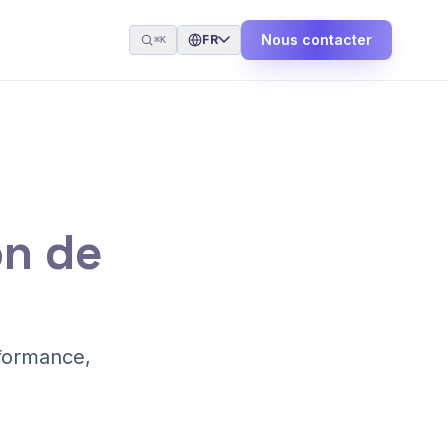
Nous contacter
FR
⌘K
on de
formance,