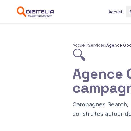
Aller au contenu
Accueil
Accueil
/
Services
/
Agence Goo
🔍
Agence 
campagne
Campagnes Search, D
construites autour d