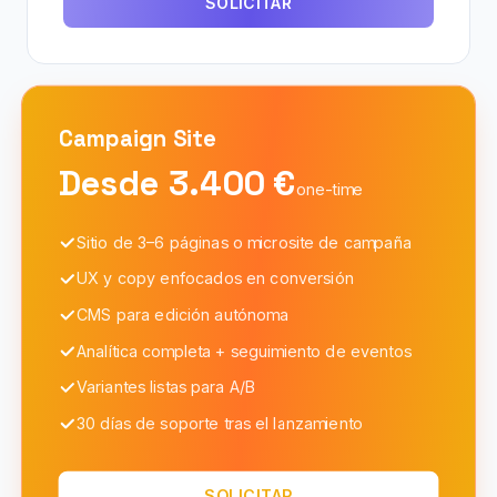
SOLICITAR
Campaign
Site
Desde 3.400 €
one-time
Sitio de 3–6 páginas o microsite de campaña
UX y copy enfocados en conversión
CMS para edición autónoma
Analítica completa + seguimiento de eventos
Variantes listas para A/B
30 días de soporte tras el lanzamiento
SOLICITAR