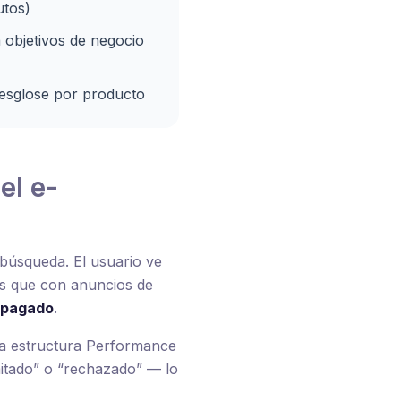
utos)
 objetivos de negocio
esglose por producto
el e-
búsqueda. El usuario ve
as que con anuncios de
o pagado
.
na estructura Performance
mitado” o “rechazado” — lo