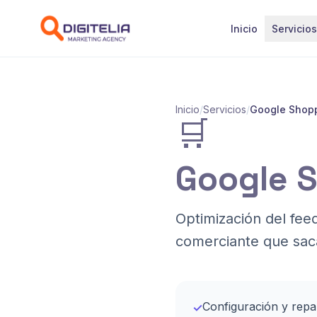
Saltar al contenido
Inicio
Servicios
Inicio
/
Servicios
/
Google Shop
🛒
Google 
Optimización del fee
comerciante que saca
Configuración y rep
✓