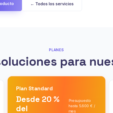
roducto
← Todos los servicios
PLANES
soluciones para nues
Plan
Standard
Desde 20 %
Presupuesto
del
hasta 5.600 € /
mes