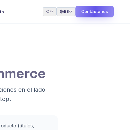
Contáctanos
to
ES
⌘K
ommerce
iones en el lado
top.
oducto (títulos,