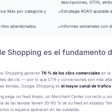
descripciones, GTIN, atrib
nce Max por categoría y
Estrategia ROAS ajustada a
✓
rritos abandonados
Informes semanales con d
✓
e Shopping es el fundamento d
ios Shopping generan
76 % de los clics comerciales
en la 
tes del clic — por lo que CTR y conversiones son más alt
 las tiendas, Google Shopping es
el mayor canal de tráfic
ng exige un feed limpio, un Merchant Center correcto y u
ía de las tiendas tienen 30–60 % de su feed en estados “li
uctos ni siquiera aparecen en las subastas.