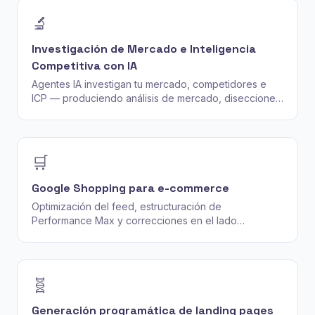
🔬
Investigación de Mercado e Inteligencia
Competitiva con IA
Agentes IA investigan tu mercado, competidores e
ICP — produciendo análisis de mercado, disecciones
competitivas y análisis de posicionamiento con cada
afirmación trazada a una fuente real.
🛒
Google Shopping para e-commerce
Optimización del feed, estructuración de
Performance Max y correcciones en el lado
comerciante que sacan SKUs del estado "limitado"
hacia posiciones top.
🧬
Generación programática de landing pages