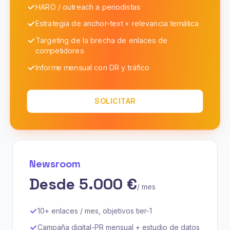
HARO / outreach a periodistas
Estrategia de anchor-text + relevancia temática
Targeting de la brecha de enlaces de
competidores
Informe mensual con DR y tráfico
SOLICITAR
Newsroom
Desde 5.000 €
/ mes
10+ enlaces / mes, objetivos tier-1
Campaña digital-PR mensual + estudio de datos