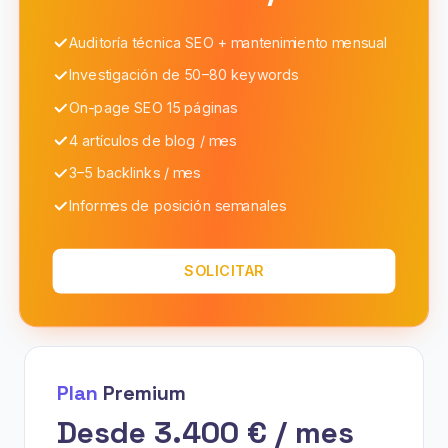
Auditoría técnica SEO + mantenimiento mensual
Investigación de 50–80 keywords
On-page SEO 15 páginas
4 artículos de blog / mes
3–5 backlinks / mes
Informes de posición semanales
SOLICITAR
Plan
Premium
Desde 3.400 € / mes