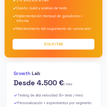
2–4 tests A/B al mes
Diseño, build y análisis de tests
Implementación mensual de ganadores +
informe
Mantenimiento del seguimiento de conversión
SOLICITAR
Growth
Lab
Desde 4.500 €
/ mes
Testing de alta velocidad (6+ tests / mes)
Personalización + experimentos por segmento