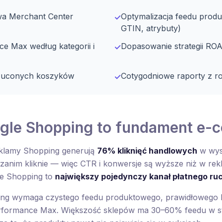
awa Merchant Center
Optymalizacja feedu produk
✓
GTIN, atrybuty)
e Max według kategorii i
Dopasowanie strategii RO
✓
rzuconych koszyków
Cotygodniowe raporty z r
✓
gle Shopping to fundament e-
klamy Shopping generują
76% kliknięć handlowych
w wys
 zanim kliknie — więc CTR i konwersje są wyższe niż w re
le Shopping to
największy pojedynczy kanał płatnego ru
ng wymaga czystego feedu produktowego, prawidłowego M
Performance Max. Większość sklepów ma 30–60% feedu w s