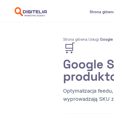
Przejdź do treści
Strona główn
Strona główna
/
Usługi
/
Google
🛒
Google 
produkt
Optymalizacja feedu,
wyprowadzają SKU ze