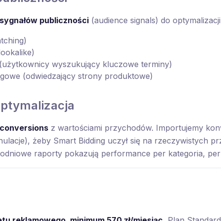
sygnałów publiczności
(audience signals) do optymalizacj
tching)
ookalike)
 (użytkownicy wyszukujący kluczowe terminy)
gowe (odwiedzający strony produktowe)
optymalizacja
conversions
z wartościami przychodów. Importujemy konw
ulacje), żeby Smart Bidding uczył się na rzeczywistych pr
godniowe raporty pokazują performance per kategoria, per
tu reklamowego, minimum 570 zł/miesiąc.
Plan Standard 