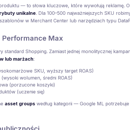
 produktu — to słowa kluczowe, które wywołują reklamę. O
rybuty unikalne
. Dla 100–500 najważniejszych SKU robimy
 szablonów w Merchant Center lub narzędziach typu Data
ra Performance Max
y standard Shopping. Zamiast jednej monolitycznej kampa
ów lub marżach
:
ysokomarżowe SKU, wyższy target ROAS)
 (wysoki wolumen, średni ROAS)
owa (porzucone koszyki)
uktów (uczenie się)
ne
asset groups
według kategorii — Google ML potrzebuje 
publiczności