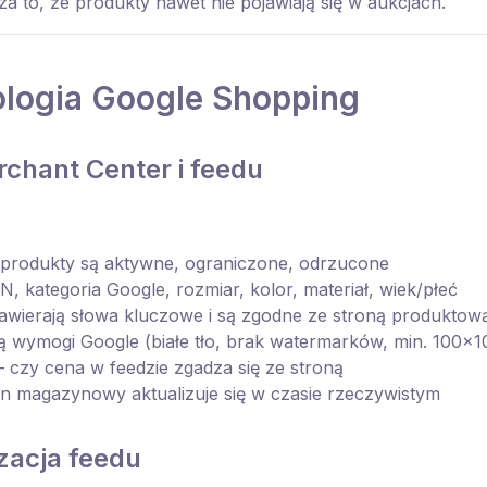
 to, że produkty nawet nie pojawiają się w aukcjach.
logia Google Shopping
rchant Center i feedu
produkty są aktywne, ograniczone, odrzucone
 kategoria Google, rozmiar, kolor, materiał, wiek/płeć
wierają słowa kluczowe i są zgodne ze stroną produktow
ą wymogi Google (białe tło, brak watermarków, min. 100×1
czy cena w feedzie zgadza się ze stroną
n magazynowy aktualizuje się w czasie rzeczywistym
zacja feedu