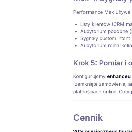
Performance Max używa
Listy klientów (CRM ma
Audytorium podobne (l
Sygnały custom intent
Audytorium remarketin
Krok 5: Pomiar i 
Konfigurujemy
enhanced 
(zamknięte zamówienia, an
płatnościach online. Coty
Cennik
20% miesięcznego budże