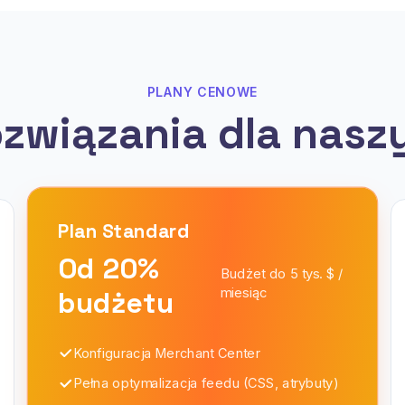
PLANY CENOWE
ozwiązania dla nasz
Plan
Standard
Od 20%
Budżet do 5 tys. $ /
budżetu
miesiąc
Konfiguracja Merchant Center
Pełna optymalizacja feedu (CSS, atrybuty)