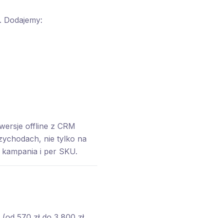
i. Dodajemy:
ersje offline z CRM
zychodach, nie tylko na
 kampania i per SKU.
(od 570 zł do 3 800 zł