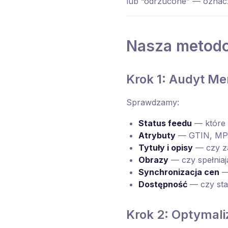
lub “odrzucone” — oznacza
Nasza metodo
Krok 1: Audyt Me
Sprawdzamy:
Status feedu
— które 
Atrybuty
— GTIN, MPN,
Tytuły i opisy
— czy za
Obrazy
— czy spełniaj
Synchronizacja cen
— 
Dostępność
— czy sta
Krok 2: Optymali