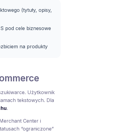
towego (tytuły, opisy,
AS pod cele biznesowe
ozbiciem na produkty
commerce
zukiwarce. Użytkownik
klamach tekstowych. Dla
chu
.
erchant Center i
tatusach “ograniczone”