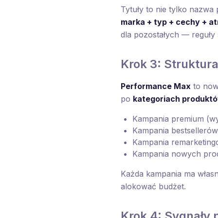
Tytuły to nie tylko nazwa
marka + typ + cechy + at
dla pozostałych — reguły
Krok 3: Struktu
Performance Max
to now
po
kategoriach produkt
Kampania premium (w
Kampania bestsellerów
Kampania remarketing
Kampania nowych prod
Każda kampania ma włas
alokować budżet.
Krok 4: Sygnały 