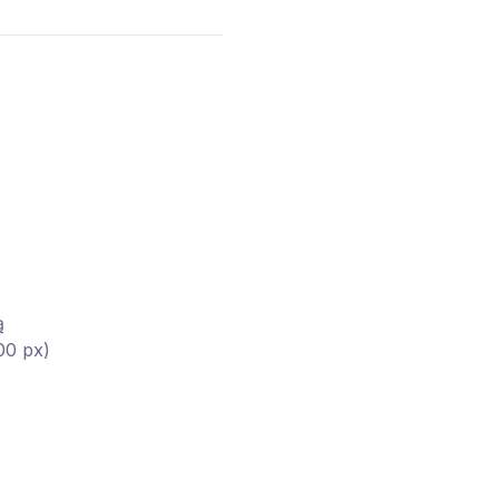
ą
00 px)