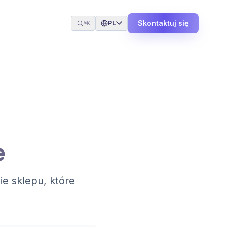
Skontaktuj się
PL
⌘K
e
ie sklepu, które