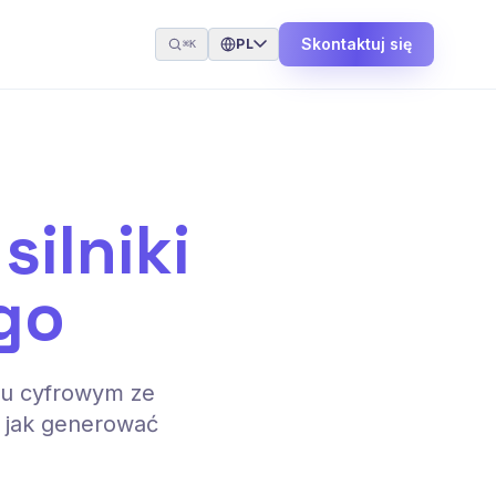
Skontaktuj się
PL
⌘K
e
silniki
go
ngu cyfrowym ze
i jak generować