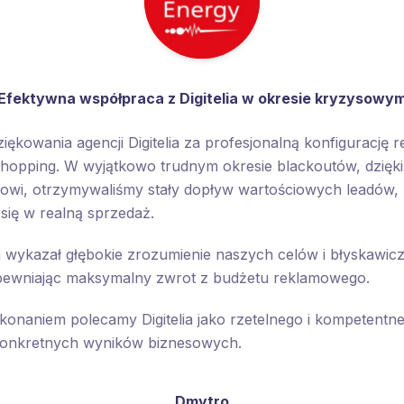
Efektywna współpraca z Digitelia w okresie kryzysowy
ękowania agencji Digitelia za profesjonalną konfigurację 
Shopping. W wyjątkowo trudnym okresie blackoutów, dzięki
mowi, otrzymywaliśmy stały dopływ wartościowych leadów, 
się w realną sprzedaż.
ia wykazał głębokie zrozumienie naszych celów i błyskawic
pewniając maksymalny zwrot z budżetu reklamowego.
konaniem polecamy Digitelia jako rzetelnego i kompetentn
 konkretnych wyników biznesowych.
Dmytro