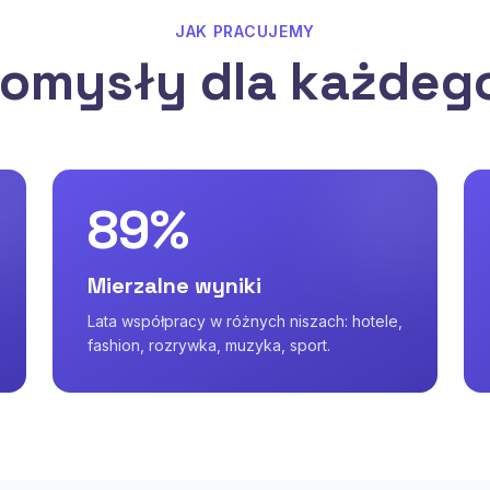
JAK PRACUJEMY
omysły dla każdeg
89%
Mierzalne wyniki
Lata współpracy w różnych niszach: hotele,
fashion, rozrywka, muzyka, sport.