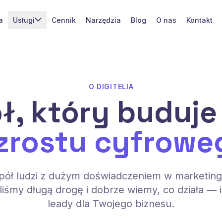
a
Usługi
Cennik
Narzędzia
Blog
O nas
Kontakt
O DIGITELIA
ł, który buduj
zrostu cyfrowe
espół ludzi z dużym doświadczeniem w marketi
iśmy długą drogę i dobrze wiemy, co działa — 
leady dla Twojego biznesu.