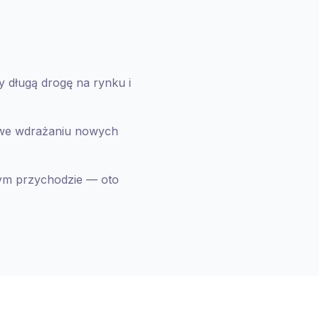
y długą drogę na rynku i
 we wdrażaniu nowych
nym przychodzie — oto