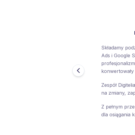
Składamy podzi
Ads i Google 
profesjonaliz
konwertowały 
Zespół Digitel
na zmiany, za
Z pełnym prze
dla osiągania