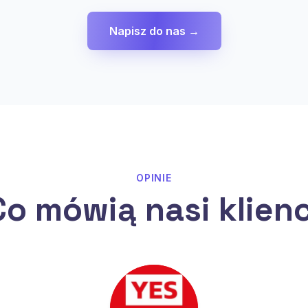
Napisz do nas →
OPINIE
Co mówią nasi klienc