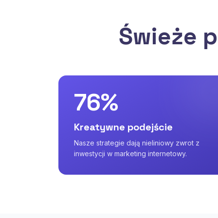
Świeże p
76%
Kreatywne podejście
Nasze strategie dają nieliniowy zwrot z
inwestycji w marketing internetowy.