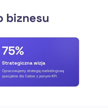
o biznesu
75%
Strategiczna wizja
Opracowujemy strategię marketingową
specjalnie dla Ciebie z jasnymi KPI.