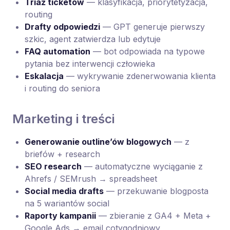
Triaż ticketów
— klasyfikacja, priorytetyzacja,
routing
Drafty odpowiedzi
— GPT generuje pierwszy
szkic, agent zatwierdza lub edytuje
FAQ automation
— bot odpowiada na typowe
pytania bez interwencji człowieka
Eskalacja
— wykrywanie zdenerwowania klienta
i routing do seniora
Marketing i treści
Generowanie outline’ów blogowych
— z
briefów + research
SEO research
— automatyczne wyciąganie z
Ahrefs / SEMrush → spreadsheet
Social media drafts
— przekuwanie blogposta
na 5 wariantów social
Raporty kampanii
— zbieranie z GA4 + Meta +
Google Ads → email cotygodniowy