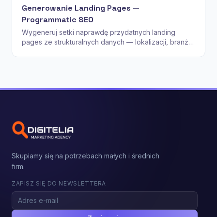
Generowanie Landing Pages —
Programmatic SEO
Wygeneruj setki naprawdę przydatnych landing
pages ze strukturalnych danych — lokalizacji, branż,
integracji, przypadków użycia — bez tworzenia thin
content niszczącego SEO.
Skupiamy się na potrzebach małych i średnich
firm.
ZAPISZ SIĘ DO NEWSLETTERA