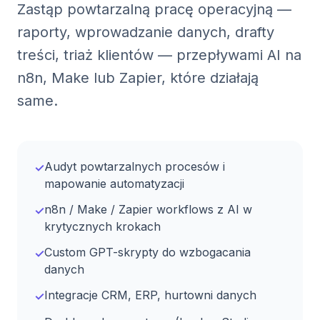
Zastąp powtarzalną pracę operacyjną —
raporty, wprowadzanie danych, drafty
treści, triaż klientów — przepływami AI na
n8n, Make lub Zapier, które działają
same.
Audyt powtarzalnych procesów i
✓
mapowanie automatyzacji
n8n / Make / Zapier workflows z AI w
✓
krytycznych krokach
Custom GPT-skrypty do wzbogacania
✓
danych
Integracje CRM, ERP, hurtowni danych
✓