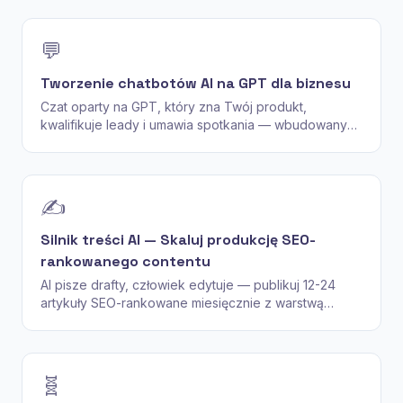
💬
Tworzenie chatbotów AI na GPT dla biznesu
Czat oparty na GPT, który zna Twój produkt,
kwalifikuje leady i umawia spotkania — wbudowany
na Twojej stronie lub w Slacku, WhatsAppie i
Telegramie.
✍️
Silnik treści AI — Skaluj produkcję SEO-
rankowanego contentu
AI pisze drafty, człowiek edytuje — publikuj 12-24
artykuły SEO-rankowane miesięcznie z warstwą
redakcyjną, egzekwowaniem tonu głosu i dyscypliną
wewnętrznych linków.
🧬