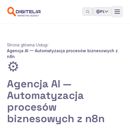
Przejdź do treści
PL
Strona główna
/
Usługi
/
Agencja AI — Automatyzacja procesów biznesowych z
n8n
⚙️
Agencja AI —
Automatyzacja
procesów
biznesowych z n8n