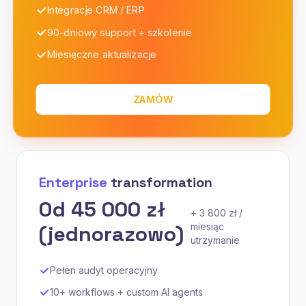
Integracje CRM / ERP
90-dniowy support + szkolenie
Miesięczne aktualizacje
ZAMÓW
Enterprise
transformation
Od 45 000 zł
+ 3 800 zł /
(jednorazowo)
miesiąc
utrzymanie
Pełen audyt operacyjny
10+ workflows + custom AI agents