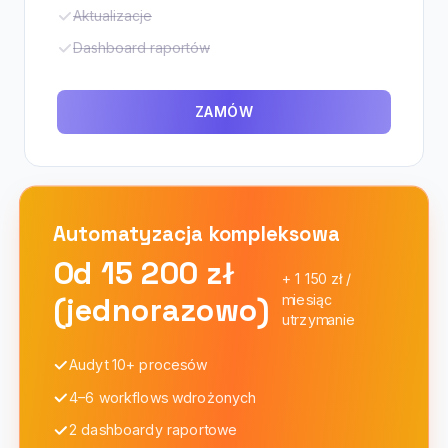
Aktualizacje
Dashboard raportów
ZAMÓW
Automatyzacja
kompleksowa
Od 15 200 zł
+ 1 150 zł /
(jednorazowo)
miesiąc
utrzymanie
Audyt 10+ procesów
4–6 workflows wdrożonych
2 dashboardy raportowe